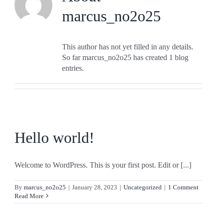
WUNSCHCROQUE
marcus_no2o25
JOBS
This author has not yet filled in any details.
So far marcus_no2o25 has created 1 blog
LOB/TADEL
entries.
INHALTSSTOFFE
PARTNER WERDEN
Hello world!
RECHTLICHES
Welcome to WordPress. This is your first post. Edit or [...]
By
marcus_no2o25
|
January 28, 2023
|
Uncategorized
|
1 Comment
Read More