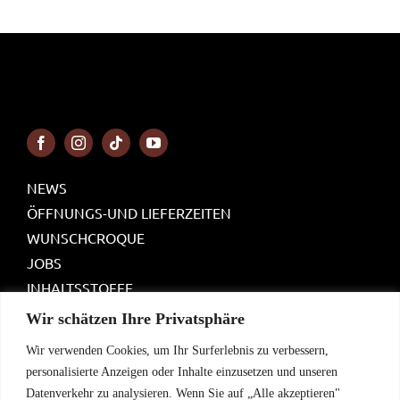
NEWS
ÖFFNUNGS-UND LIEFERZEITEN
WUNSCHCROQUE
JOBS
INHALTSSTOFFE
PARTNER WERDEN
Wir schätzen Ihre Privatsphäre
Wir verwenden Cookies, um Ihr Surferlebnis zu verbessern,
ONLINE BESTELLEN
personalisierte Anzeigen oder Inhalte einzusetzen und unseren
Datenverkehr zu analysieren. Wenn Sie auf „Alle akzeptieren"